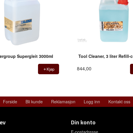
ergroup Supergleit 3000ml
Tool Cleaner, 3 liter Refill-
844,00
Kjøp
Forside
Bli kunde
Reklamasjon
Logg inn
Kontakt oss
ev
Din konto
E-postadresse