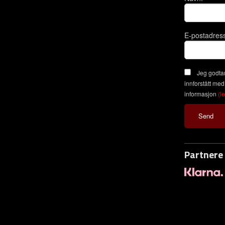
E-postadres
Jeg godtar
innforstått med
informasjon
(l
Partnere