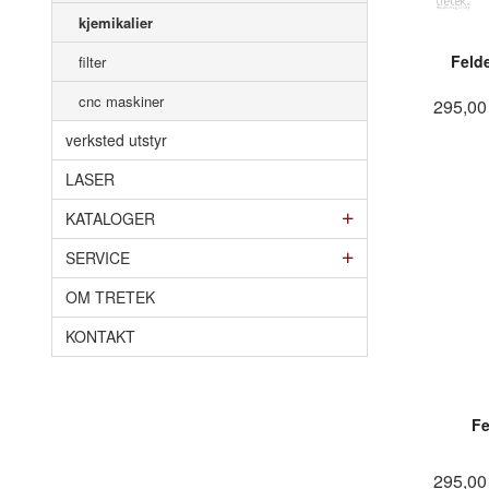
kjemikalier
Feld
filter
cnc maskiner
295,00
verksted utstyr
LASER
KATALOGER
SERVICE
OM TRETEK
KONTAKT
Fe
295,00