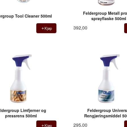
Feldergroup Metall pro
ergroup Tool Cleaner 500ml
sprayflaske 500ml
392,00
Kjøp
ldergroup Limfjerner og
Feldergroup Univers
pressrens 500ml
Rengjøringsmiddel 5
295,00
Kjøp