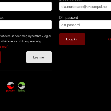
se:
Ditt passord
 at dere sender meg nyhetsbrev, og er
G
 vilkårene for bruk av personlig
es mer)
Les mer