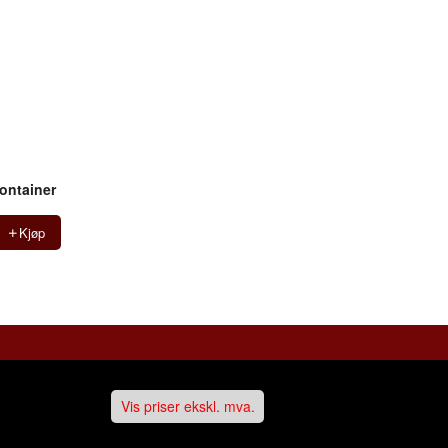
container
Kjøp
Vis priser ekskl. mva.