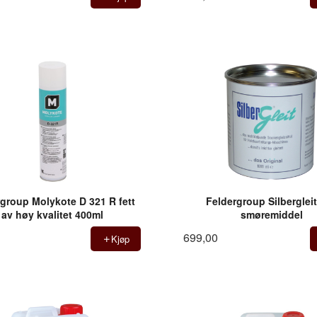
group Molykote D 321 R fett
Feldergroup Silbergleit
av høy kvalitet 400ml
smøremiddel
699,00
Kjøp