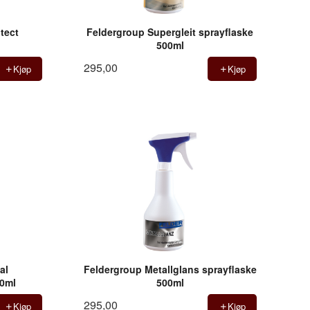
tect
Feldergroup Supergleit sprayflaske
500ml
295,00
Kjøp
Kjøp
al
Feldergroup Metallglans sprayflaske
00ml
500ml
295,00
Kjøp
Kjøp