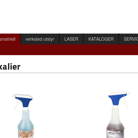
smatriell
verksted utstyr
LASER
KATALOGER
SERVI
alier