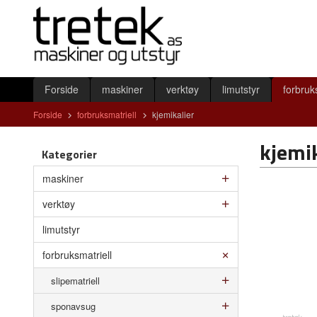
Gå
Lukk
til
innholdet
Produkter
Forside
maskiner
verktøy
limutstyr
forbruk
Forside
forbruksmatriell
kjemikalier
kjemik
Kategorier
maskiner
verktøy
limutstyr
forbruksmatriell
slipematriell
sponavsug