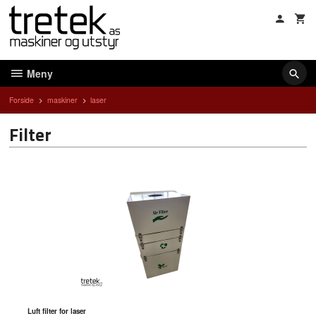
Gå
til
innholdet
Meny
Forside
maskiner
laser
Filter
Luft filter for laser