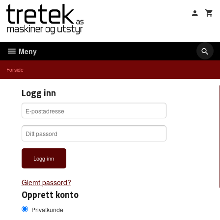
Gå
til
innholdet
Meny
Forside
Logg inn
Glemt passord?
Opprett konto
Privatkunde