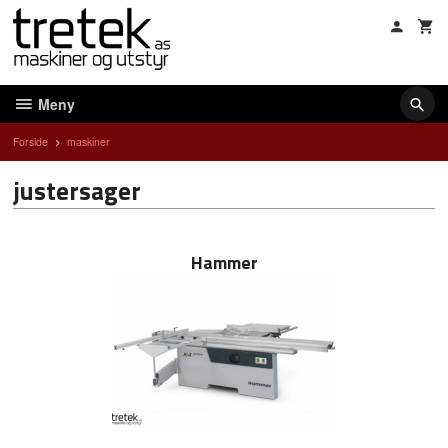
Gå
til
innholdet
Meny
Forside
maskiner
justersager
Hammer