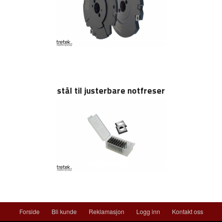
stål til justerbare notfreser
Forside
Bli kunde
Reklamasjon
Logg inn
Kontakt oss