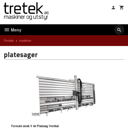
Gå
til
innholdet
Meny
Forside
maskiner
platesager
Format4 strøk V 60 Platesag Vertikal