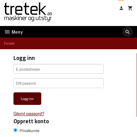
Gå
til
innholdet
Meny
Forside
Logg inn
Glemt passord?
Opprett konto
Privatkunde