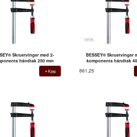
SEY® Skruetvinger med 2-
BESSEY® Skruetvinger 
ponents håndtak 250 mm
komponents håndtak 4
861,25
Kjøp