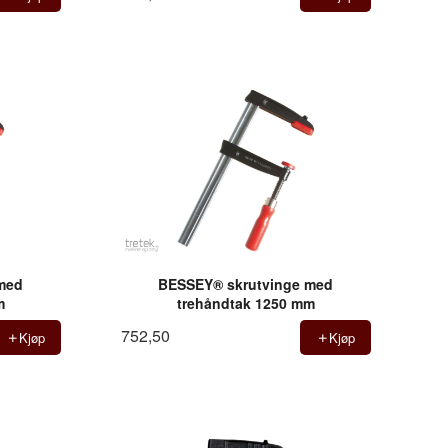
med
BESSEY® skrutvinge med
m
trehåndtak 1250 mm
752,50
Kjøp
Kjøp