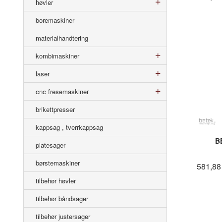
høvler
boremaskiner
materialhandtering
kombimaskiner
laser
cnc fresemaskiner
brikettpresser
kappsag , tverrkappsag
B
platesager
børstemaskiner
581,88
tilbehør høvler
tilbehør båndsager
tilbehør justersager