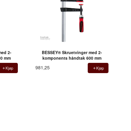
med 2-
BESSEY® Skruetvinger med 2-
00 mm
komponents håndtak 600 mm
981,25
Kjøp
Kjøp