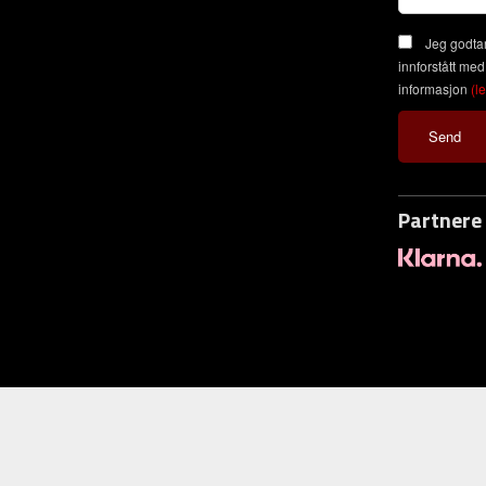
Jeg godtar
innforstått med
informasjon
(l
Partnere