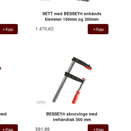
SETT med BESSEY® enhånds
klemmer 150mm og 300mm
1 470,63
Kjøp
Kjøp
med
BESSEY® skrutvinge med
m
trehåndtak 500 mm
581,88
Kjøp
Kjøp