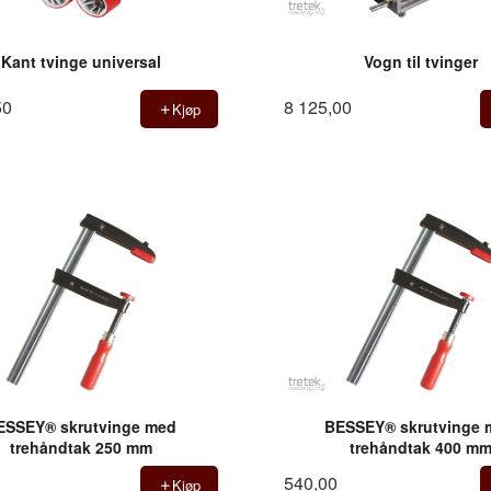
Kant tvinge universal
Vogn til tvinger
50
8 125,00
Kjøp
ESSEY® skrutvinge med
BESSEY® skrutvinge 
trehåndtak 250 mm
trehåndtak 400 m
540,00
Kjøp