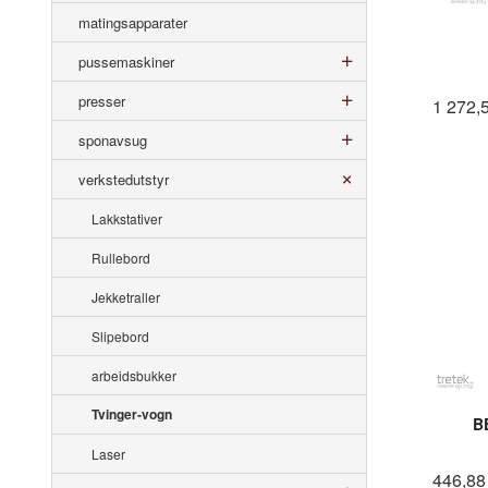
matingsapparater
pussemaskiner
presser
1 272,
sponavsug
verkstedutstyr
Lakkstativer
Rullebord
Jekketraller
Slipebord
arbeidsbukker
Tvinger-vogn
B
Laser
446,88