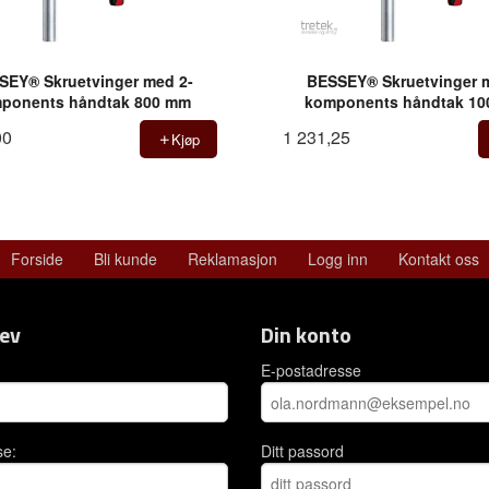
SEY® Skruetvinger med 2-
BESSEY® Skruetvinger 
ponents håndtak 800 mm
komponents håndtak 1
00
1 231,25
Kjøp
Forside
Bli kunde
Reklamasjon
Logg inn
Kontakt oss
ev
Din konto
E-postadresse
se:
Ditt passord