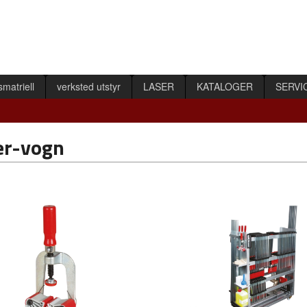
smatriell
verksted utstyr
LASER
KATALOGER
SERVI
er-vogn