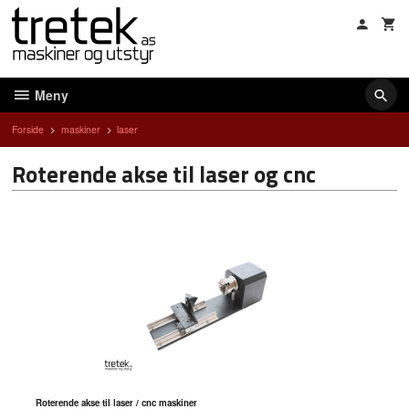
Gå
til
innholdet
Meny
Forside
maskiner
laser
Roterende akse til laser og cnc
Roterende akse til laser / cnc maskiner