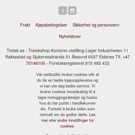
Frakt
Kjøpsbetingelser
Sikkerhet og personvern
Nyhetsbrev
Tretek as - Tretekshop Kontorer-utstilling-Lager Industriveien 11
Rakkestad og Sjukenesstranda 51 Ålesund 6037 Eidsnes Tlf.
+47
70146100
- Foretaksregisteret 815 485 432
Vår nettbutikk bruker cookies slik at
du får en bedre kjøpsopplevelse og
vi kan yte deg bedre service. Vi
bruker cookies hovedsaklig til å
lagre innloggingsdetaljer og huske
hva du har puttet i handlekurven
din. Fortsett å bruke siden som
normalt om du godtar dette.
Les
mer
eller
endre innstillinger for
cookies.