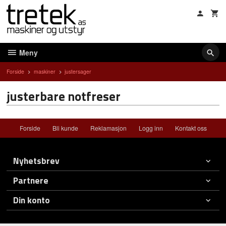
Gå
til
innholdet
Meny
Forside
maskiner
justersager
justerbare notfreser
Forside
Bli kunde
Reklamasjon
Logg inn
Kontakt oss
Nyhetsbrev
Partnere
Din konto