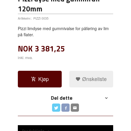
120mm
Artikkelnr.:
PIZZI 0035
Pizzi limdyse med gummivalse for påføring av lim
på flater.
NOK
3 381,25
inkl. mva.
Kjøp
Ønskeliste
Del dette
Produktinfo