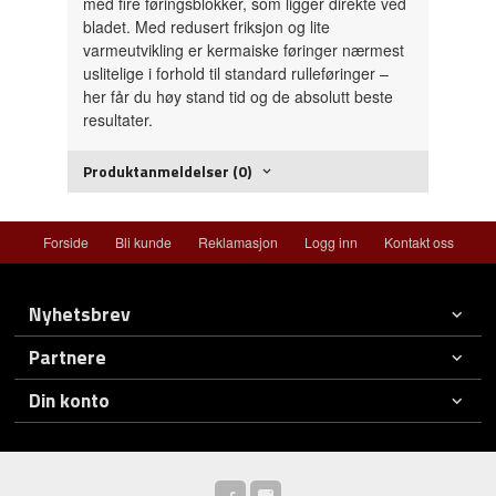
med fire føringsblokker, som ligger direkte ved
bladet. Med redusert friksjon og lite
varmeutvikling er kermaiske føringer nærmest
uslitelige i forhold til standard rulleføringer –
her får du høy stand tid og de absolutt beste
resultater.
Produktanmeldelser (0)
Forside
Bli kunde
Reklamasjon
Logg inn
Kontakt oss
Nyhetsbrev
Partnere
Din konto