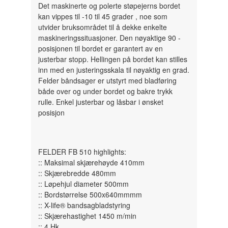
Det maskinerte og polerte støpejerns bordet
kan vippes til -10 til 45 grader , noe som
utvider bruksområdet til å dekke enkelte
maskineringssituasjoner. Den nøyaktige 90 -
posisjonen til bordet er garantert av en
justerbar stopp. Hellingen på bordet kan stilles
inn med en justeringsskala til nøyaktig en grad.
Felder båndsager er utstyrt med bladføring
både over og under bordet og bakre trykk
rulle. Enkel justerbar og låsbar i ønsket
posisjon
FELDER FB 510 highlights:
:: Maksimal skjærehøyde 410mm
:: Skjærebredde 480mm
:: Løpehjul diameter 500mm
:: Bordstørrelse 500x640mmmm
:: X-life® bandsagbladstyring
:: Skjærehastighet 1450 m/min
:: 4 Hk