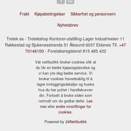
Frakt
Kjøpsbetingelser
Sikkerhet og personvern
Nyhetsbrev
Tretek as - Tretekshop Kontorer-utstilling-Lager Industriveien 11
Rakkestad og Sjukenesstranda 51 Ålesund 6037 Eidsnes Tlf.
+47
70146100
- Foretaksregisteret 815 485 432
Vår nettbutikk bruker cookies slik at
du får en bedre kjøpsopplevelse og
vi kan yte deg bedre service. Vi
bruker cookies hovedsaklig til å
lagre innloggingsdetaljer og huske
hva du har puttet i handlekurven
din. Fortsett å bruke siden som
normalt om du godtar dette.
Les
mer
eller
endre innstillinger for
cookies.
Powered by
24Nettbutikk