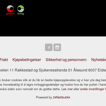
Frakt
Kjøpsbetingelser
Sikkerhet og personvern
Nyhetsb
striveien 11 Rakkestad og Sjukenesstranda 51 Ålesund 6037 Eids
k bruker cookies slik at du får en bedre kjøpsopplevelse og vi kan yte deg bed
s hovedsaklig til å lagre innloggingsdetaljer og huske hva du har puttet i han
 bruke siden som normalt om du godtar dette.
Les mer
eller
endre innstillinger 
Powered by
24Nettbutikk