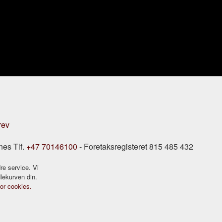
rev
nes Tlf.
+47 70146100
- Foretaksregisteret 815 485 432
re service. Vi
dlekurven din.
for cookies.