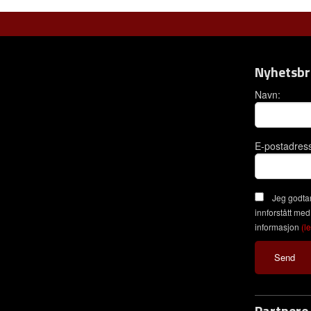
Nyhetsbr
Navn:
E-postadres
Jeg godtar
innforstått med
informasjon
(l
Partnere