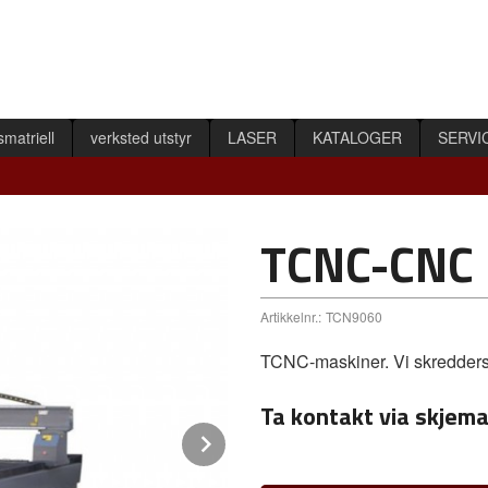
smatriell
verksted utstyr
LASER
KATALOGER
SERVI
TCNC-CNC 
Artikkelnr.:
TCN9060
TCNC-maskiner. Vi skredders
Ta kontakt via skjema
Next