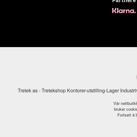
Tretek as - Tretekshop Kontorer-utstilling-Lager Indu
Vår nettbutik
bruker cookie
Fortsett å