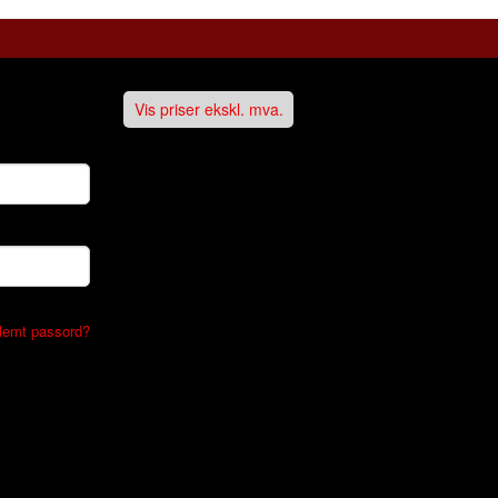
Vis priser ekskl. mva.
lemt passord?