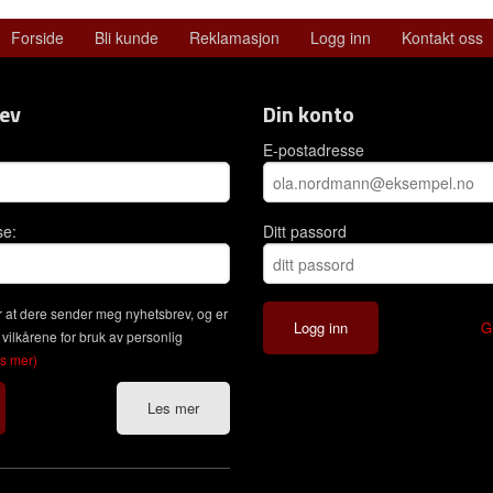
Forside
Bli kunde
Reklamasjon
Logg inn
Kontakt oss
ev
Din konto
E-postadresse
se:
Ditt passord
 at dere sender meg nyhetsbrev, og er
G
 vilkårene for bruk av personlig
es mer)
Les mer