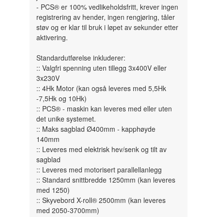
- PCS® er 100% vedlikeholdsfritt, krever ingen
registrering av hender, ingen rengjøring, tåler
støv og er klar til bruk i løpet av sekunder etter
aktivering.
Standardutførelse inkluderer:
:: Valgfri spenning uten tillegg 3x400V eller
3x230V
:: 4Hk Motor (kan også leveres med 5,5Hk
-7,5Hk og 10Hk)
:: PCS® - maskin kan leveres med eller uten
det unike systemet.
:: Maks sagblad Ø400mm - kapphøyde
140mm
:: Leveres med elektrisk hev/senk og tilt av
sagblad
:: Leveres med motorisert parallellanlegg
:: Standard snittbredde 1250mm (kan leveres
med 1250)
:: Skyvebord X-roll® 2500mm (kan leveres
med 2050-3700mm)