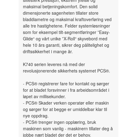
slitesterk presisjon, ekstrem ytelse og
maksimal betjeningskomfort. Den solid
dimensjonerte sagenheten tillater store
bladdiametre og maksimal kraftoverføring ved
alle tre hastighetene. Felder systemløsninger
som for eksempel tilt-segmentføringer ”Easy-
Glide“ og vårt unike ”X-Roll“ skyvebord med
hele 10 års garanti, sikrer deg pålitelighet og
driftssikkerhet i mange år.
K740 serien leveres nå med der
revolusjonerende sikkerhets systemet PCS®.
- PCS® registrerer fare for kontakt og sørger
for at bladet forsvinner i fra arbeidsområdet i
løpet av millisekunder.
- PCS® Skader verken operatør eller maskin
og sørger for at begge er umiddelbar klar til
nye oppdrag.
- PCS® trenger ingen opplæring, bruk
maskinen som vanlig - maskinern tillater deg å
jobbe nært bladet der det er behov.