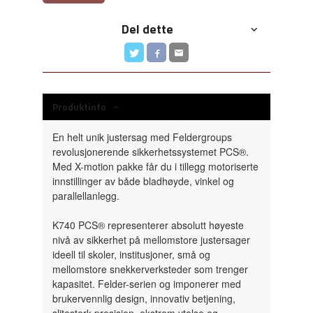
Del dette
Produktinfo
En helt unik justersag med Feldergroups
revolusjonerende sikkerhetssystemet PCS®.
Med X-motion pakke får du i tillegg motoriserte
innstillinger av både bladhøyde, vinkel og
parallellanlegg.
K740 PCS® representerer absolutt høyeste
nivå av sikkerhet på mellomstore justersager
ideell til skoler, institusjoner, små og
mellomstore snekkerverksteder som trenger
kapasitet. Felder-serien og imponerer med
brukervennlig design, innovativ betjening,