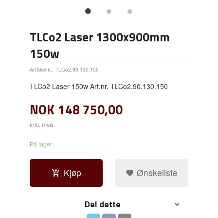
TLCo2 Laser 1300x900mm
150w
Artikkelnr.:
TLCo2.90.130.150
TLCo2 Laser 150w Art.nr. TLCo2.90.130.150
NOK
148 750,00
inkl. mva.
På lager
Kjøp
Ønskeliste
Del dette