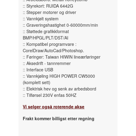
:: Styrekort: RUIDA 6442G
:: Stepper motorer og driver
:: Vannkjølt system
:: Graveringshastighet 0-60000mm/min
:: Støttede grafikkformat
BMP/HPGL/PLT/DST/AI
:: Kompatibel programvare :
CorelDraw/AutoCad/Photoshop.
:: Føringer: Taiwan HIWIN lineærføringer
:: Aksedrift - tannremmer
:: Interface USB
:: Vannkjøling HIGH POWER CW5000
(komplett sett)
:: Elektrisk hev og senk av arbedsbord
:: Tilførsel 230V enfas 50HZ
Vi selger også roterende akse
Frakt kommer billigst etter regning