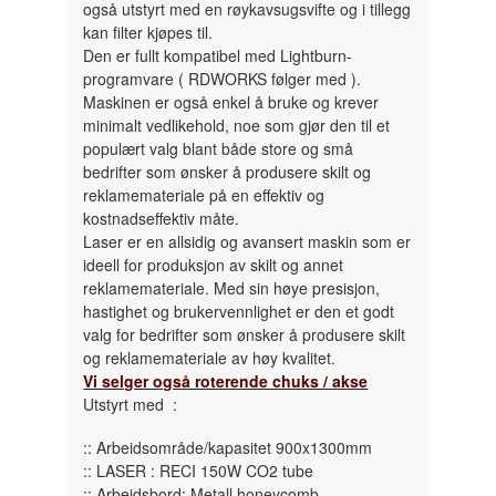
også utstyrt med en røykavsugsvifte og i tillegg
kan filter kjøpes til.
Den er fullt kompatibel med Lightburn-
programvare ( RDWORKS følger med ).
Maskinen er også enkel å bruke og krever
minimalt vedlikehold, noe som gjør den til et
populært valg blant både store og små
bedrifter som ønsker å produsere skilt og
reklamemateriale på en effektiv og
kostnadseffektiv måte.
Laser er en allsidig og avansert maskin som er
ideell for produksjon av skilt og annet
reklamemateriale. Med sin høye presisjon,
hastighet og brukervennlighet er den et godt
valg for bedrifter som ønsker å produsere skilt
og reklamemateriale av høy kvalitet.
Vi selger også roterende chuks / akse
Utstyrt med :
:: Arbeidsområde/kapasitet 900x1300mm
:: LASER : RECI 150W CO2 tube
:: Arbeidsbord: Metall honeycomb