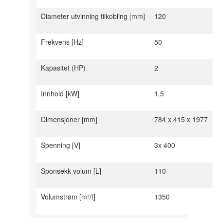
Diameter utvinning tilkobling [mm]
120
Frekvens [Hz]
50
Kapasitet (HP)
2
Innhold [kW]
1.5
Dimensjoner [mm]
784 x 415 x 1977
Spenning [V]
3x 400
Sponsekk volum [L]
110
Volumstrøm [m³/t]
1350