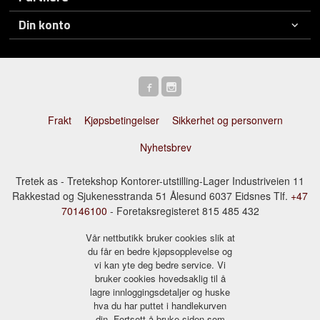
Din konto
Frakt
Kjøpsbetingelser
Sikkerhet og personvern
Nyhetsbrev
Tretek as - Tretekshop Kontorer-utstilling-Lager Industriveien 11
Rakkestad og Sjukenesstranda 51 Ålesund 6037 Eidsnes Tlf.
+47
70146100
- Foretaksregisteret 815 485 432
Vår nettbutikk bruker cookies slik at
du får en bedre kjøpsopplevelse og
vi kan yte deg bedre service. Vi
bruker cookies hovedsaklig til å
lagre innloggingsdetaljer og huske
hva du har puttet i handlekurven
din. Fortsett å bruke siden som