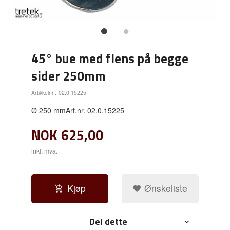
45° bue med flens på begge
sider 250mm
Artikkelnr.:
02.0.15225
Ø 250 mmArt.nr. 02.0.15225
NOK
625,00
inkl. mva.
Kjøp
Ønskeliste
Del dette