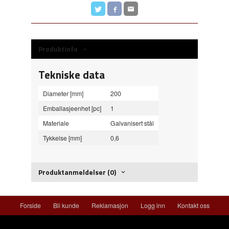
Produktinfo
Tekniske data
Diameter [mm]
200
Emballasjeenhet [pc]
1
Materiale
Galvanisert stål
Tykkelse [mm]
0,6
Produktanmeldelser (0)
Forside
Bli kunde
Reklamasjon
Logg inn
Kontakt oss