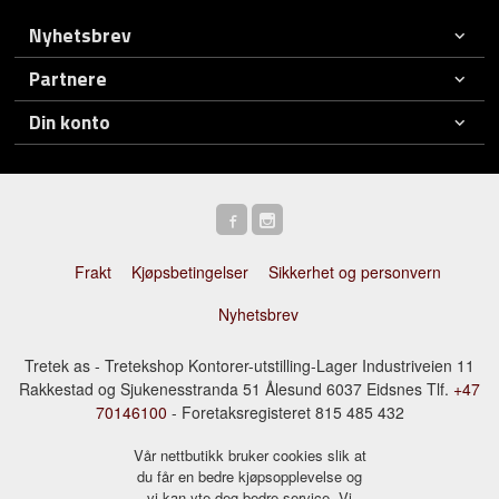
Nyhetsbrev
Partnere
Din konto
Frakt
Kjøpsbetingelser
Sikkerhet og personvern
Nyhetsbrev
Tretek as - Tretekshop Kontorer-utstilling-Lager Industriveien 11
Rakkestad og Sjukenesstranda 51 Ålesund 6037 Eidsnes Tlf.
+47
70146100
- Foretaksregisteret 815 485 432
Vår nettbutikk bruker cookies slik at
du får en bedre kjøpsopplevelse og
vi kan yte deg bedre service. Vi