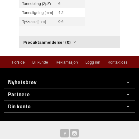
Tanndeling (ZpZ)
6
Tannstigning [mm]
4.2
Tykkelse [mm]
0,6
Produktanmeldelser (0)
Forside
Bli kunde
Reklamasjon
Logg inn
Kontakt oss
Nyhetsbrev
Partnere
Din konto