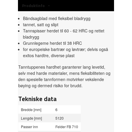
Produktinfo
Båndsagblad med fleksibel bladrygg
tannet, satt og slipt
Tannspisser herdet til 60 - 62 HRC og rettet
bladrygg
Grunnlegeme herdet til 38 HRC
for europeiske bartrær og løvtrær;
delvis også
exitos hardtre, diverse plast
Tanntuppenes hardhet garanterer lang levetid,
selv med harde materialer, mens fleksibiliteten og
den spesielle tannformen motvirker vekslende
bøying og dermed risiko for brudd.
Tekniske data
Bredde [mm]
6
Lengde [mm]
5120
Passer inn
Felder FB 710