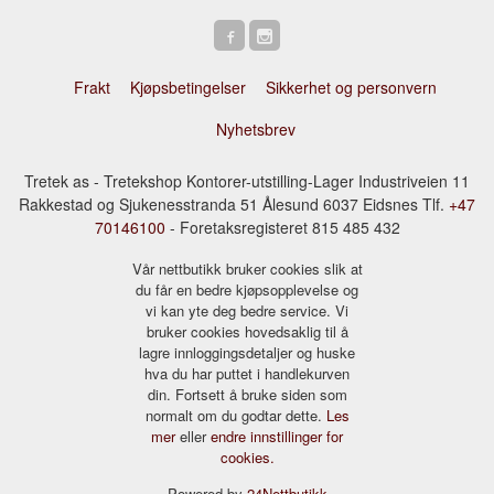
Frakt
Kjøpsbetingelser
Sikkerhet og personvern
Nyhetsbrev
Tretek as - Tretekshop Kontorer-utstilling-Lager Industriveien 11
Rakkestad og Sjukenesstranda 51 Ålesund 6037 Eidsnes Tlf.
+47
70146100
- Foretaksregisteret 815 485 432
Vår nettbutikk bruker cookies slik at
du får en bedre kjøpsopplevelse og
vi kan yte deg bedre service. Vi
bruker cookies hovedsaklig til å
lagre innloggingsdetaljer og huske
hva du har puttet i handlekurven
din. Fortsett å bruke siden som
normalt om du godtar dette.
Les
mer
eller
endre innstillinger for
cookies.
Powered by
24Nettbutikk