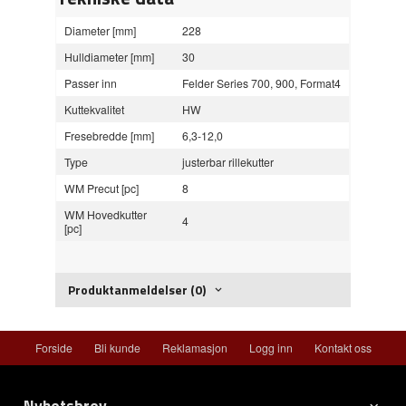
Diameter [mm]
228
Hulldiameter [mm]
30
Passer inn
Felder Series 700, 900, Format4
Kuttekvalitet
HW
Fresebredde [mm]
6,3-12,0
Type
justerbar rillekutter
WM Precut [pc]
8
WM Hovedkutter
4
[pc]
Produktanmeldelser (0)
Forside
Bli kunde
Reklamasjon
Logg inn
Kontakt oss
Nyhetsbrev