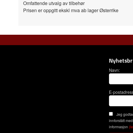
Omfattende utvalg av tilbehør
Prisen er oppgitt ekskl mva ab lager Østerrike
Nyhetsbr
Navn:
E-postadres
Jeg godtar
innforstått med
informasjon
(l