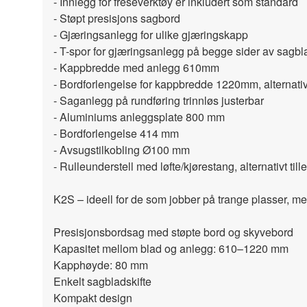
- Innlegg for freseverktøy er inkludert som standard
- Støpt presisjons sagbord
- Gjæringsanlegg for ulike gjæringskapp
- T-spor for gjæringsanlegg på begge sider av sagbl
- Kappbredde med anlegg 610mm
- Bordforlengelse for kappbredde 1220mm, alternativt
- Saganlegg på rundføring trinnløs justerbar
- Aluminiums anleggsplate 800 mm
- Bordforlengelse 414 mm
- Avsugstilkobling Ø100 mm
- Rulleunderstell med løfte/kjørestang, alternativt till
K2S – ideell for de som jobber på trange plasser, men
Presisjonsbordsag med støpte bord og skyvebord
Kapasitet mellom blad og anlegg: 610–1220 mm
Kapphøyde: 80 mm
Enkelt sagbladskifte
Kompakt design