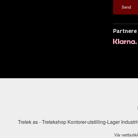
Partnere
Tretek as - Tretekshop Kontorer-utstilling-Lager Indu
Vår nettbutik