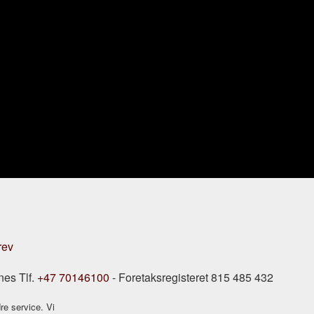
rev
nes Tlf.
+47 70146100
- Foretaksregisteret 815 485 432
re service. Vi