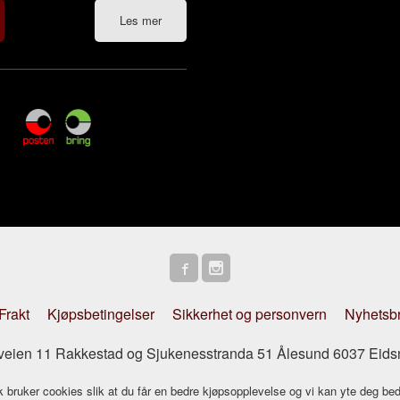
Les mer
Frakt
Kjøpsbetingelser
Sikkerhet og personvern
Nyhetsb
striveien 11 Rakkestad og Sjukenesstranda 51 Ålesund 6037 Eids
k bruker cookies slik at du får en bedre kjøpsopplevelse og vi kan yte deg bed