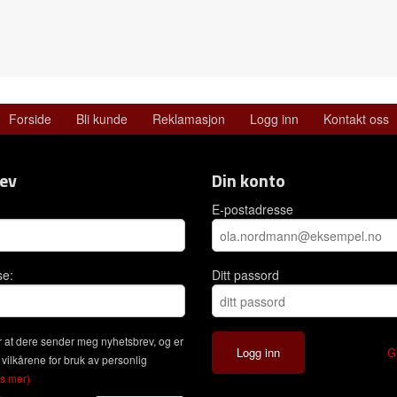
Forside
Bli kunde
Reklamasjon
Logg inn
Kontakt oss
ev
Din konto
E-postadresse
se:
Ditt passord
 at dere sender meg nyhetsbrev, og er
G
 vilkårene for bruk av personlig
es mer)