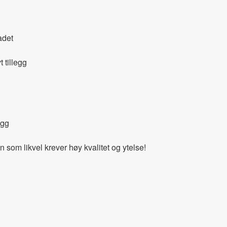
adet
 tillegg
egg
 som likvel krever høy kvalitet og ytelse!