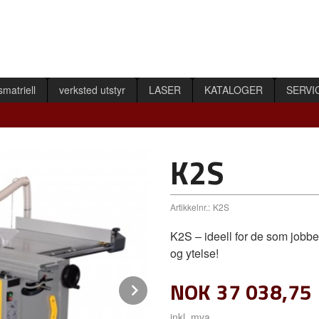
smatriell
verksted utstyr
LASER
KATALOGER
SERVI
K2S
Artikkelnr.:
K2S
K2S – ideell for de som jobbe
og ytelse!
NOK
37 038,75
Next
inkl. mva.